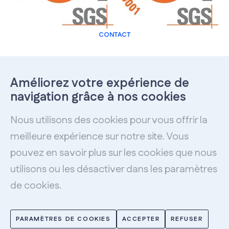
CONTACT
Mecalab
Améliorez votre expérience de
Rue de la Métallurgie, 33
4530 Villers-le-Bouillet,
navigation grâce à nos cookies
Belgique
Nous utilisons des cookies pour vous offrir la
T:
+32 4 325 43 75
meilleure expérience sur notre site. Vous
Français
pouvez en savoir plus sur les cookies que nous
utilisons ou les désactiver dans les paramètres
de cookies.
Mentions Légales
Charte Vie Privée
Politique
de cookies
Conditions générales de vente
PARAMÈTRES DE COOKIES
ACCEPTER
REFUSER